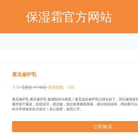
保湿霜官方网站
素见修护乳
￥59
【原价:￥189】
推荐指数：100
素见修护乳 素见修护乳 敏感肌的大救星！素见这款修护乳口碑太好了，所以被很多护
瘙痒发干爆皮，痘痘痘印，易过敏，发红效果都很显著。成分特别温和，孕妇都可以
科大学研发的实力保证！良心国货，值得入手。
立即购买