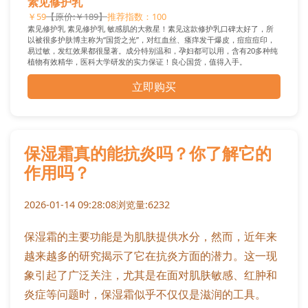
素见修护乳
￥59
【原价:￥189】
推荐指数：100
素见修护乳 素见修护乳 敏感肌的大救星！素见这款修护乳口碑太好了，所
以被很多护肤博主称为“国货之光”，对红血丝、瘙痒发干爆皮，痘痘痘印，
易过敏，发红效果都很显著。成分特别温和，孕妇都可以用，含有20多种纯
植物有效精华，医科大学研发的实力保证！良心国货，值得入手。
立即购买
保湿霜真的能抗炎吗？你了解它的
作用吗？
2026-01-14 09:28:08
浏览量:6232
保湿霜的主要功能是为肌肤提供水分，然而，近年来
越来越多的研究揭示了它在抗炎方面的潜力。这一现
象引起了广泛关注，尤其是在面对肌肤敏感、红肿和
炎症等问题时，保湿霜似乎不仅仅是滋润的工具。